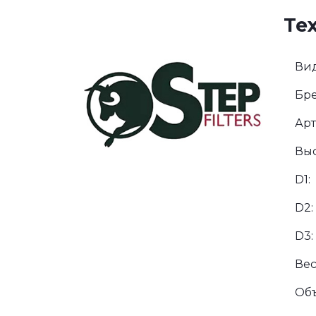
Те
Вид
Бре
Арт
Выс
D1:
D2:
D3:
Вес
Об