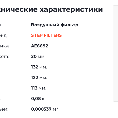
хнические характеристики
:
Воздушный фильтр
нд:
STEP FILTERS
икул:
AE6692
ота:
20
мм.
132
мм.
122
мм.
113
мм.
:
0,08
кг.
3
ъём:
0,000537
м