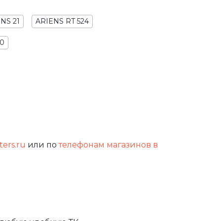
NS 21
ARIENS RT 524
10
ters.ru
или по
телефонам магазинов в