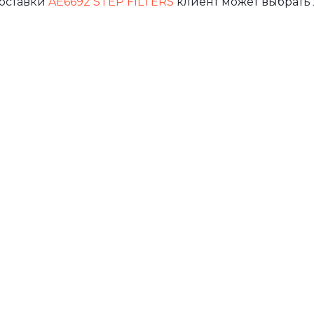
доставки
AE6692 STEP FILTERS
клиент может выбрать