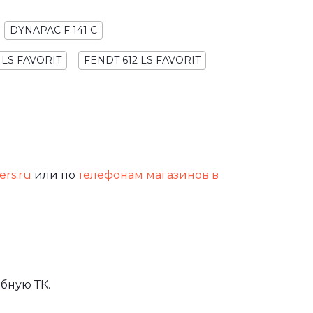
DYNAPAC F 141 C
 LS FAVORIT
FENDT 612 LS FAVORIT
ers.ru
или по
телефонам магазинов в
бную ТК.