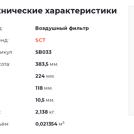
хнические характеристики
:
Воздушный фильтр
нд:
SCT
икул:
SB033
ота:
383,5
мм.
224
мм.
118
мм.
10,5
мм.
:
2,138
кг.
3
ъём:
0,021354
м