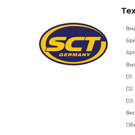
Те
Вид
Бре
Арт
Выс
D1:
D2:
D3:
Вес
Об