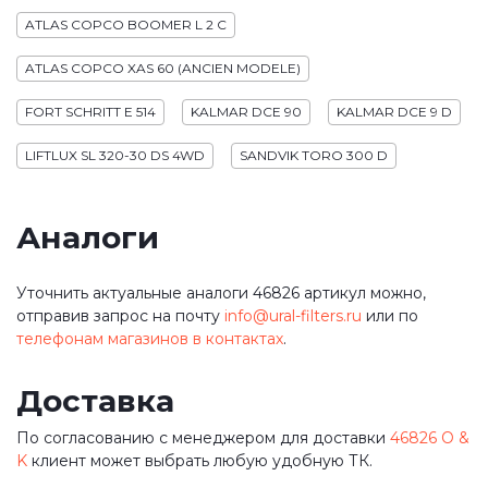
ATLAS COPCO BOOMER L 2 C
ATLAS COPCO XAS 60 (ANCIEN MODELE)
FORT SCHRITT E 514
KALMAR DCE 90
KALMAR DCE 9 D
LIFTLUX SL 320-30 DS 4WD
SANDVIK TORO 300 D
Аналоги
Уточнить актуальные аналоги 46826 артикул можно,
отправив запрос на почту
info@ural-filters.ru
или по
телефонам магазинов в контактах
.
Доставка
По согласованию с менеджером для доставки
46826 O &
K
клиент может выбрать любую удобную ТК.