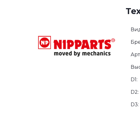
Те
Вид
Бре
Арт
Выс
D1:
D2:
D3: