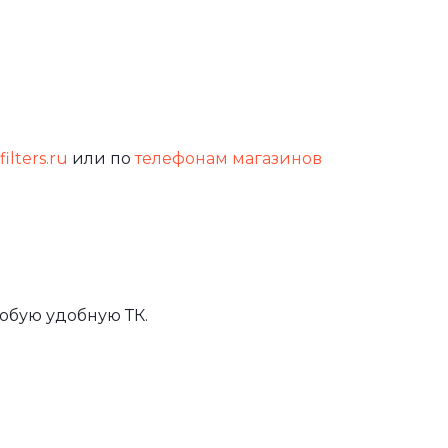
ilters.ru
или по
телефонам магазинов
юбую удобную ТК.