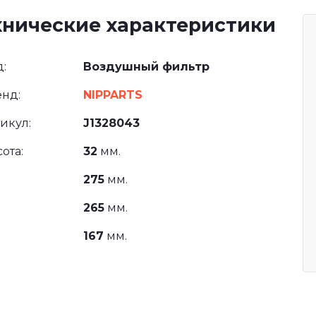
хнические характеристики
:
Воздушный фильтр
нд:
NIPPARTS
икул:
J1328043
ота:
32
мм.
275
мм.
265
мм.
167
мм.