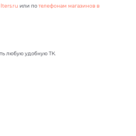
lters.ru
или по
телефонам магазинов в
ть любую удобную ТК.