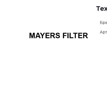
Те
Бре
Арт