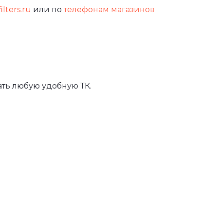
ilters.ru
или по
телефонам магазинов
ть любую удобную ТК.