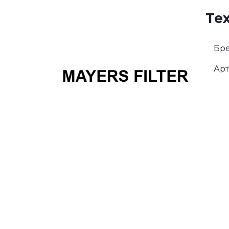
Те
Бре
Арт