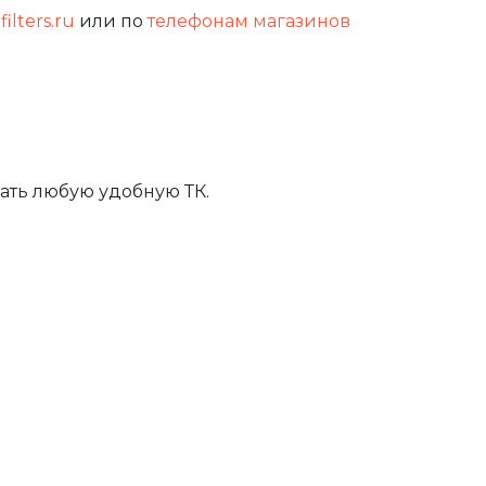
filters.ru
или по
телефонам магазинов
ать любую удобную ТК.