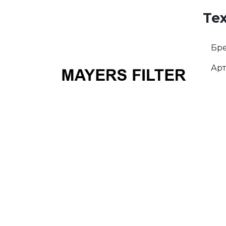
Те
Бре
Арт