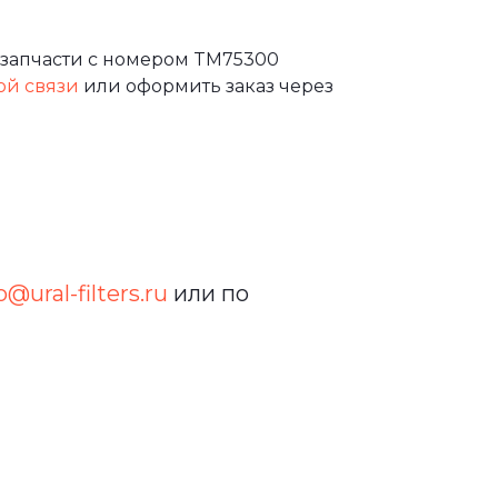
 запчасти с номером TM75300
ой связи
или оформить заказ через
o@ural-filters.ru
или по