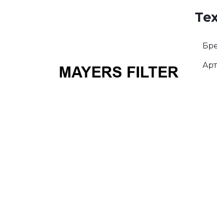
Те
Бре
Арт