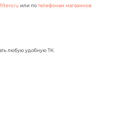
ilters.ru
или по
телефонам магазинов
ть любую удобную ТК.