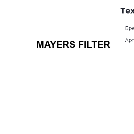
Те
Бре
Арт