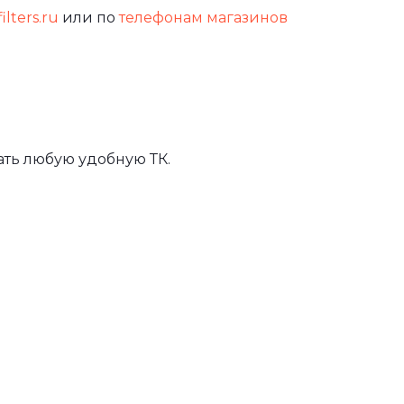
ilters.ru
или по
телефонам магазинов
ть любую удобную ТК.