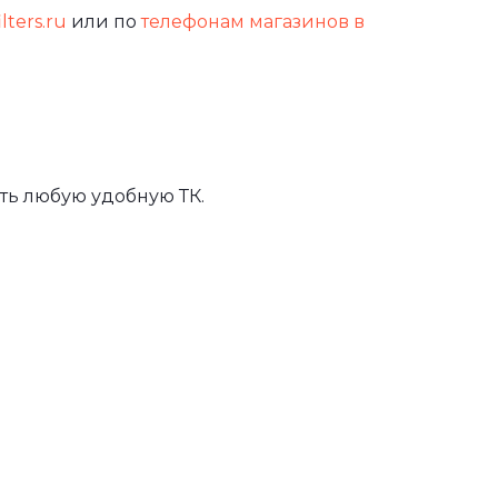
lters.ru
или по
телефонам магазинов в
ть любую удобную ТК.