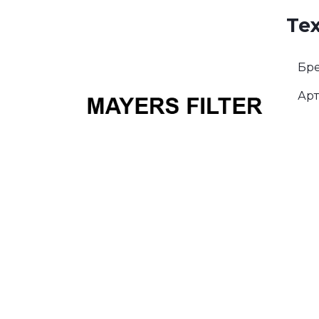
Те
Бре
Арт