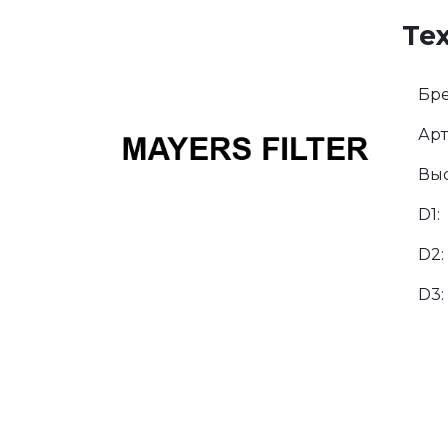
Те
Бре
Арт
Выс
D1:
D2:
D3: