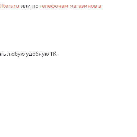
ilters.ru
или по
телефонам магазинов в
ть любую удобную ТК.