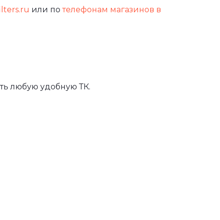
lters.ru
или по
телефонам магазинов в
ть любую удобную ТК.