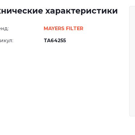
хнические характеристики
нд:
MAYERS FILTER
икул:
TA64255