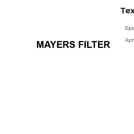
Те
Бре
Арт