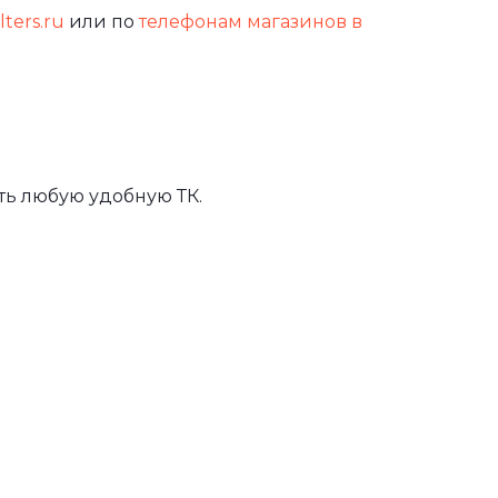
lters.ru
или по
телефонам магазинов в
ть любую удобную ТК.