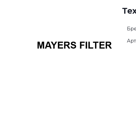
Те
Бре
Арт