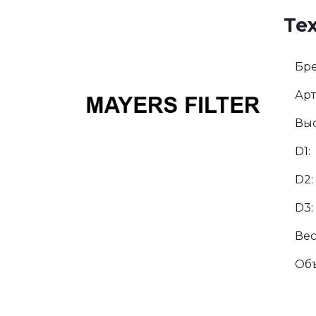
Те
Бре
Арт
Выс
D1:
D2:
D3:
Вес
Об