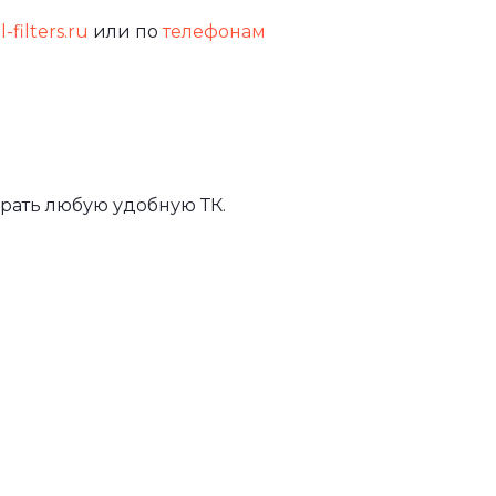
-filters.ru
или по
телефонам
рать любую удобную ТК.