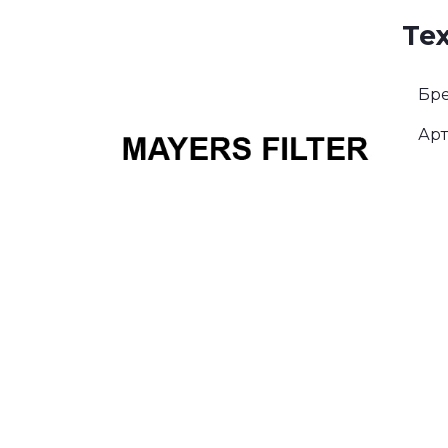
Те
Бре
Арт