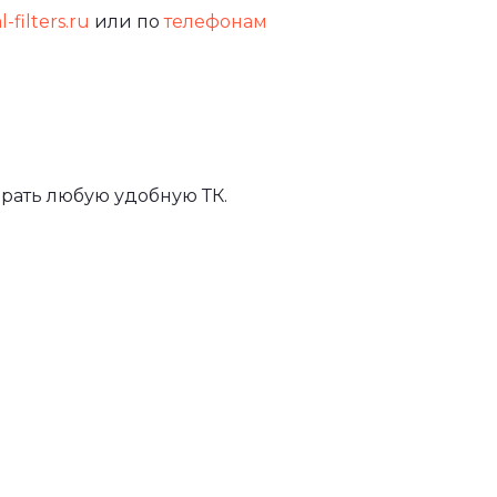
-filters.ru
или по
телефонам
рать любую удобную ТК.