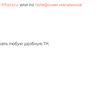
filters.ru
или по
телефонам магазинов
ать любую удобную ТК.