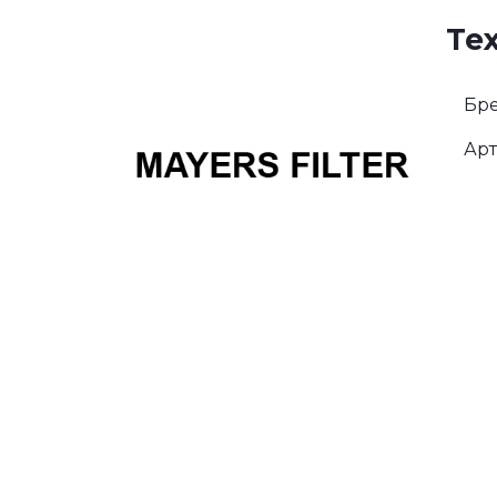
Те
Бре
Арт