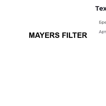
Те
Бре
Арт