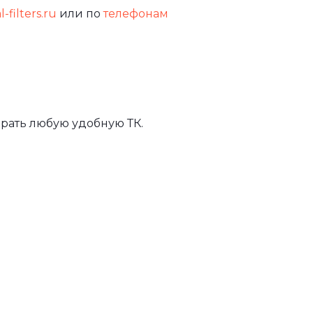
-filters.ru
или по
телефонам
рать любую удобную ТК.