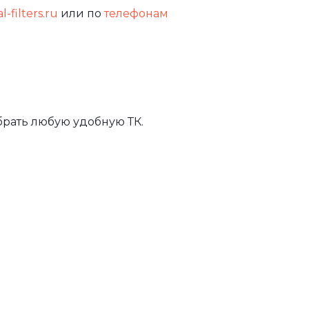
-filters.ru
или по
телефонам
рать любую удобную ТК.