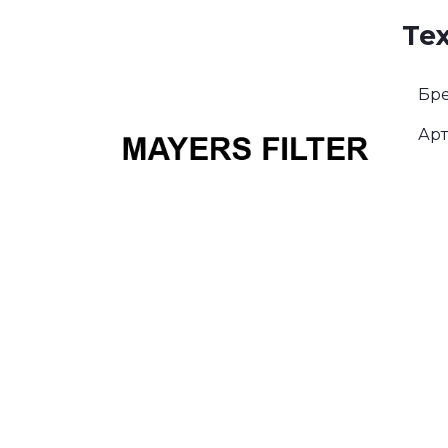
Те
Бре
Арт