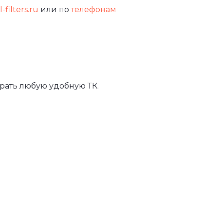
-filters.ru
или по
телефонам
рать любую удобную ТК.