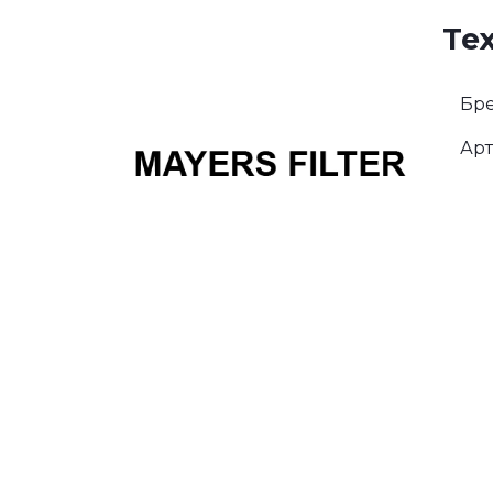
Те
Бре
Арт