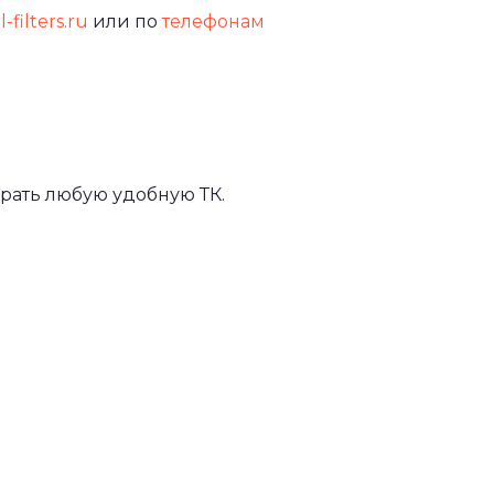
-filters.ru
или по
телефонам
рать любую удобную ТК.