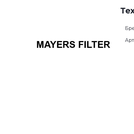
Те
Бре
Арт