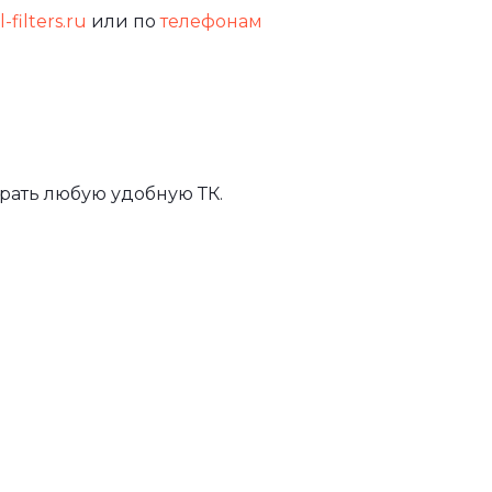
-filters.ru
или по
телефонам
рать любую удобную ТК.