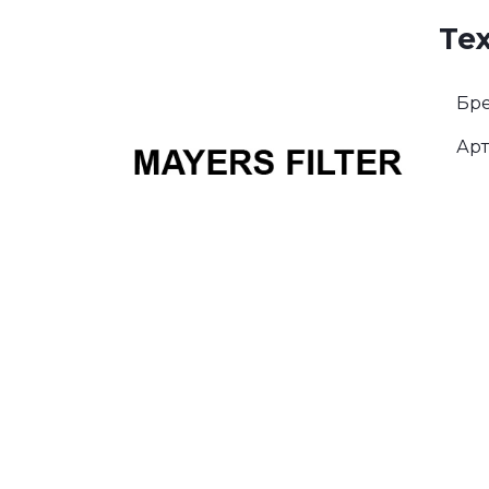
Те
Бре
Арт