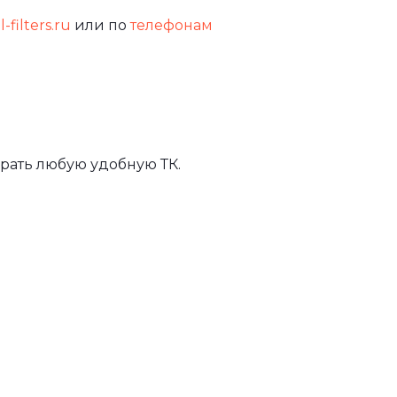
-filters.ru
или по
телефонам
рать любую удобную ТК.