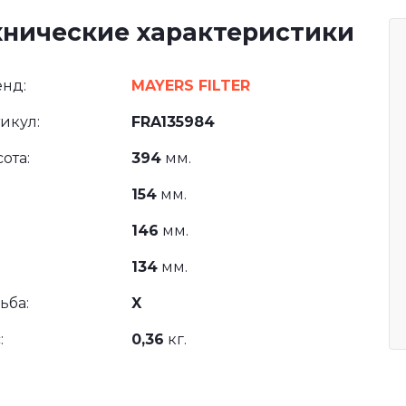
хнические характеристики
нд:
MAYERS FILTER
икул:
FRA135984
ота:
394
мм.
154
мм.
146
мм.
134
мм.
ьба:
X
:
0,36
кг.