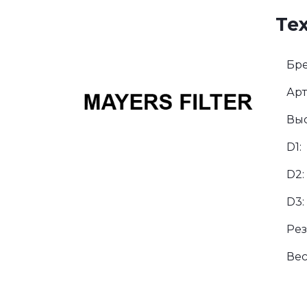
Те
Бре
Арт
Выс
D1:
D2:
D3:
Рез
Вес