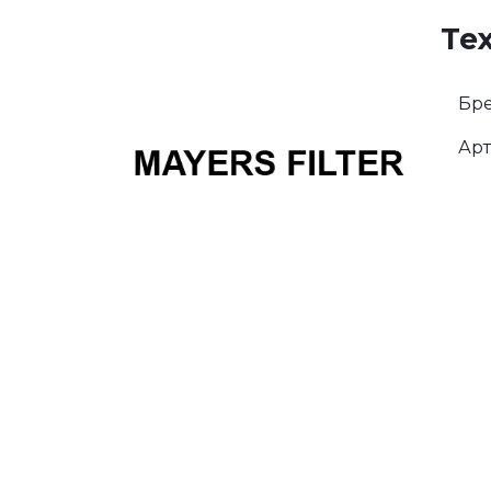
Те
Бре
Арт