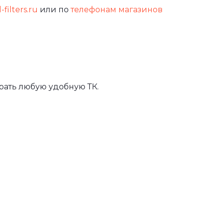
-filters.ru
или по
телефонам магазинов
рать любую удобную ТК.