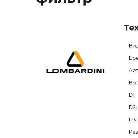
Те
Вид
Бре
Арт
Выс
D1:
D2:
D3:
Рез