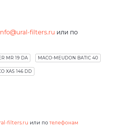
info@ural-filters.ru
или по
ER MR 19 DA
MACO-MEUDON BATIC 40
O XAS 146 DD
l-filters.ru
или по
телефонам