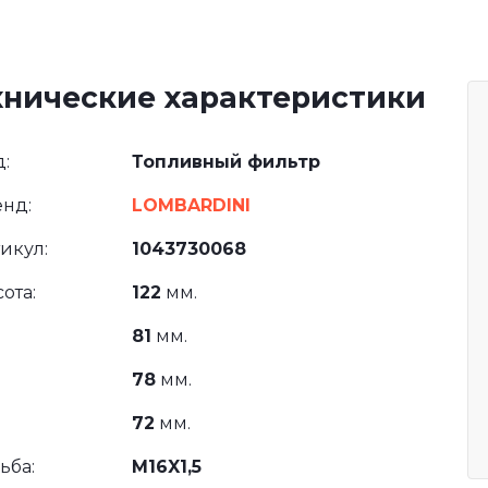
хнические характеристики
:
Топливный фильтр
нд:
LOMBARDINI
икул:
1043730068
ота:
122
мм.
81
мм.
78
мм.
72
мм.
ьба:
M16X1,5