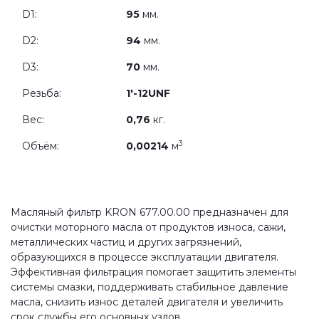
D1:
95
мм.
D2:
94
мм.
D3:
70
мм.
Резьба:
1'-12UNF
Вес:
0,76
кг.
3
Объём:
0,00214
м
Масляный фильтр KRON 677.00.00 предназначен для
очистки моторного масла от продуктов износа, сажи,
металлических частиц и других загрязнений,
образующихся в процессе эксплуатации двигателя.
Эффективная фильтрация помогает защитить элементы
системы смазки, поддерживать стабильное давление
масла, снизить износ деталей двигателя и увеличить
срок службы его основных узлов.