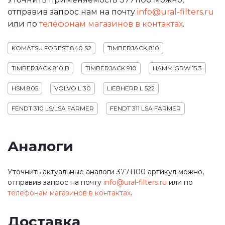
отправив запрос нам на почту
info@ural-filters.ru
или по
телефонам магазинов в контактах
.
KOMATSU FOREST 840.S2
TIMBERJACK 810
TIMBERJACK 810 B
TIMBERJACK 910
HAMM GRW 15.3
HSM 805
VOLVO L 30
LIEBHERR L 522
FENDT 310 LS/LSA FARMER
FENDT 311 LSA FARMER
Аналоги
Уточнить актуальные аналоги 3771100 артикул можно,
отправив запрос на почту
info@ural-filters.ru
или по
телефонам магазинов в контактах
.
Доставка