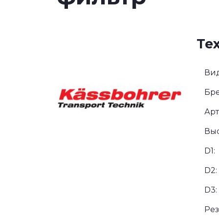
Те
Вид
Бре
Арт
Выс
D1:
D2:
D3:
Рез