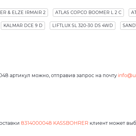
ER & ELZE IRMAIR 2
ATLAS COPCO BOOMER L 2 C
A
KALMAR DCE 9 D
LIFTLUX SL 320-30 DS 4WD
SAND
048 артикул можно, отправив запрос на почту
info@ur
доставки
8314000048 KASSBOHRER
клиент может выб