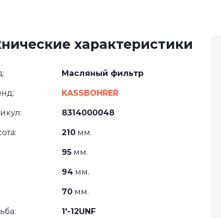
хнические характеристики
:
Масляный фильтр
нд:
KASSBOHRER
икул:
8314000048
ота:
210
мм.
95
мм.
94
мм.
70
мм.
ьба:
1'-12UNF