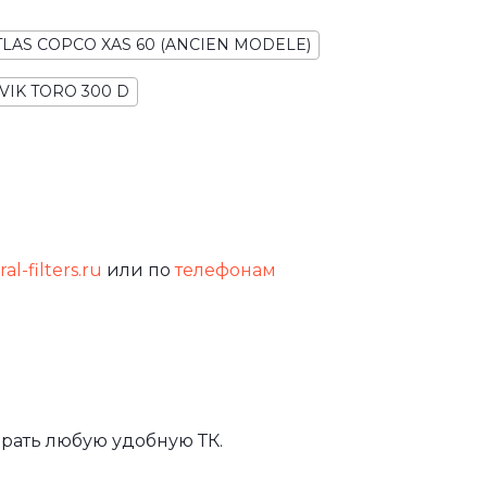
TLAS COPCO XAS 60 (ANCIEN MODELE)
VIK TORO 300 D
al-filters.ru
или по
телефонам
рать любую удобную ТК.