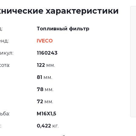
хнические характеристики
:
Топливный фильтр
нд:
IVECO
икул:
1160243
ота:
122
мм.
81
мм.
78
мм.
72
мм.
ьба:
M16X1,5
:
0,422
кг.