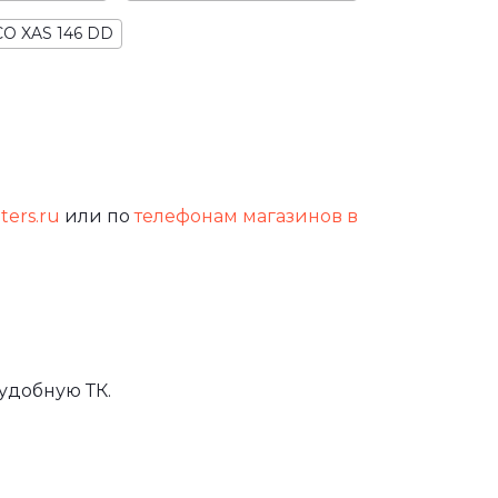
O XAS 146 DD
lters.ru
или по
телефонам магазинов в
удобную ТК.