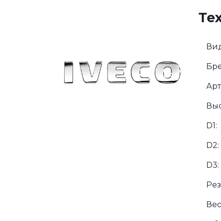
Те
Вид
Бре
Арт
Выс
D1:
D2:
D3:
Рез
Вес