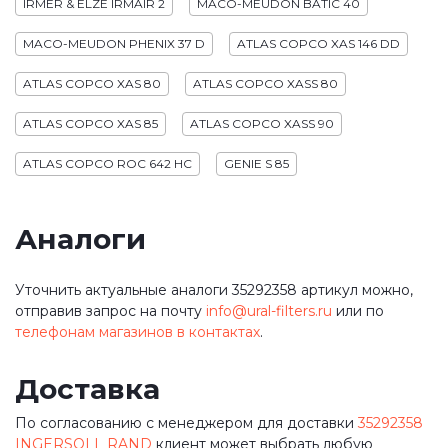
IRMER & ELZE IRMAIR 2
MACO-MEUDON BATIC 40
MACO-MEUDON PHENIX 37 D
ATLAS COPCO XAS 146 DD
ATLAS COPCO XAS 80
ATLAS COPCO XASS 80
ATLAS COPCO XAS 85
ATLAS COPCO XASS 90
ATLAS COPCO ROC 642 HC
GENIE S 85
Аналоги
Уточнить актуальные аналоги 35292358 артикул можно,
отправив запрос на почту
info@ural-filters.ru
или по
телефонам магазинов в контактах
.
Доставка
По согласованию с менеджером для доставки
35292358
INGERSOLL RAND
клиент может выбрать любую