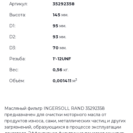
Артикул:
35292358
Высота:
145
мм.
D1:
95
мм.
D2:
93
мм.
D3:
70
мм.
Резьба:
1'-12UNF
Вес:
0,56
кг.
3
Объём:
0,001411
м
Масляный фильтр INGERSOLL RAND 35292358
предназначен для очистки моторного масла от
продуктов износа, сажи, металлических частиц и других
загрязнений, образующихся в процессе эксплуатации