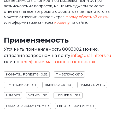
совместимость с конкретной моделью техники, при
возникновении вопросов, наши менеджеры помогут
ответить на все вопросы и оформить заказ, для этого вы
можете отправить запрос через
форму обратной связи
или оформить заказ через
корзину
на сайте.
Применяемость
Уточнить применяемость 8003002 можно,
отправив запрос нам на почту
info@ural-filters.ru
или по
телефонам магазинов в контактах
.
KOMATSU FOREST 840.S2
TIMBERJACK 810
TIMBERJACK 810 B
TIMBERJACK 910
HAMM GRW 15.3
HSM 805
VOLVO L 30
LIEBHERR L 522
FENDT 310 LS/LSA FARMER
FENDT 311 LSA FARMER