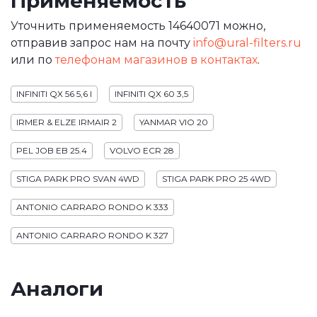
Применяемость
Уточнить применяемость 14640071 можно,
отправив запрос нам на почту
info@ural-filters.ru
или по
телефонам магазинов в контактах
.
INFINITI QX 56 5,6 I
INFINITI QX 60 3,5
IRMER & ELZE IRMAIR 2
YANMAR VIO 20
PEL JOB EB 25.4
VOLVO ECR 28
STIGA PARK PRO SVAN 4WD
STIGA PARK PRO 25 4WD
ANTONIO CARRARO RONDO K 333
ANTONIO CARRARO RONDO K 327
Аналоги