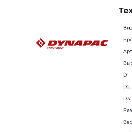
Те
Вид
Бре
Арт
Выс
D1:
D2:
D3:
Рез
Вес