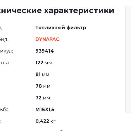
хнические характеристики
:
Топливный фильтр
нд:
DYNAPAC
икул:
939414
ота:
122
мм.
81
мм.
78
мм.
72
мм.
ьба:
M16X1,5
:
0,422
кг.