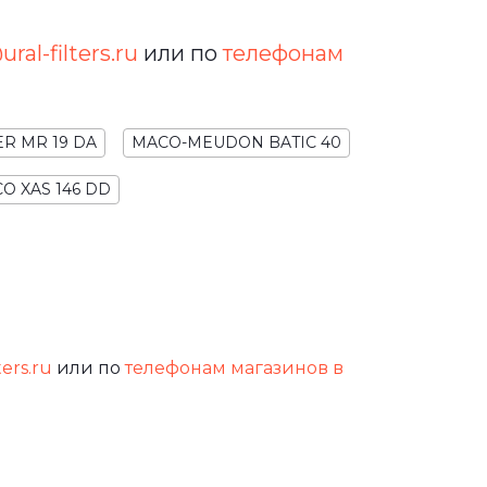
ral-filters.ru
или по
телефонам
ER MR 19 DA
MACO-MEUDON BATIC 40
O XAS 146 DD
ters.ru
или по
телефонам магазинов в