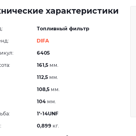
хнические характеристики
:
Топливный фильтр
нд:
DIFA
икул:
6405
ота:
161,5
мм.
112,5
мм.
108,5
мм.
104
мм.
ьба:
1'-14UNF
:
0,899
кг.