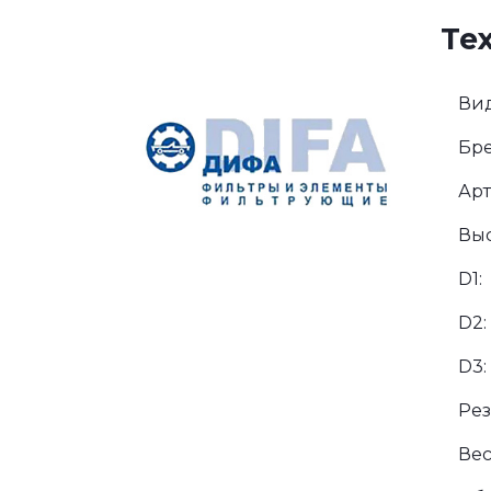
Те
Вид
Бре
Арт
Выс
D1:
D2:
D3:
Рез
Вес