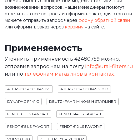
совместимость с конкретной моделью техники, при
возникновении вопросов, наши менеджеры помогут
ответить на все вопросы и оформить заказ, для этого вы
можете отправить запрос через
форму обратной связи
или оформить заказ через
корзину
на сайте.
Применяемость
Уточнить применяемость 42480759 можно,
отправив запрос нам на почту
info@ural-filters.ru
или по
телефонам магазинов в контактах
.
ATLAS COPCO XAS 125
ATLAS COPCO XAS 210 D
DYNAPAC F 141 C
DEUTZ -FAHR M 4045 H STARLINER
FENDT 611 LS FAVORIT
FENDT 614 LS FAVORIT
FENDT 615 LS FAVORIT
FENDT 612 LS FAVORIT
VOLVO L 90
ZETTELMEYER ZL 2002