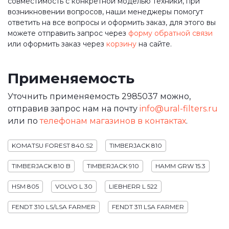
совместимость с конкретной моделью техники, при
возникновении вопросов, наши менеджеры помогут
ответить на все вопросы и оформить заказ, для этого вы
можете отправить запрос через
форму обратной связи
или оформить заказ через
корзину
на сайте.
Применяемость
Уточнить применяемость 2985037 можно,
отправив запрос нам на почту
info@ural-filters.ru
или по
телефонам магазинов в контактах
.
KOMATSU FOREST 840.S2
TIMBERJACK 810
TIMBERJACK 810 B
TIMBERJACK 910
HAMM GRW 15.3
HSM 805
VOLVO L 30
LIEBHERR L 522
FENDT 310 LS/LSA FARMER
FENDT 311 LSA FARMER