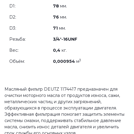
D1:
78
мм.
D2:
76
мм.
D3:
71
мм.
Резьба:
3/4'-16UNF
Вес:
0,4
кг.
3
Объём:
0,000954
м
Масляный фильтр DEUTZ 1174417 предназначен для
очистки моторного масла от продуктов износа, сажи,
металлических частиц и других загрязнений,
образующихся в процессе эксплуатации двигателя.
Эффективная фильтрация помогает защитить элементы
системы смазки, поддерживать стабильное давление
масла, снизить износ деталей двигателя и увеличить
срок службы его основных узлов.