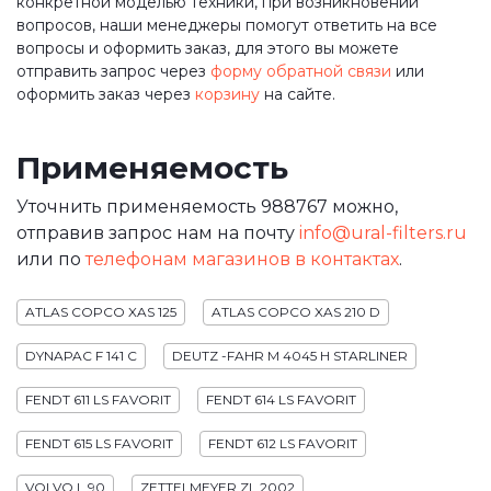
конкретной моделью техники, при возникновении
вопросов, наши менеджеры помогут ответить на все
вопросы и оформить заказ, для этого вы можете
отправить запрос через
форму обратной связи
или
оформить заказ через
корзину
на сайте.
Применяемость
Уточнить применяемость 988767 можно,
отправив запрос нам на почту
info@ural-filters.ru
или по
телефонам магазинов в контактах
.
ATLAS COPCO XAS 125
ATLAS COPCO XAS 210 D
DYNAPAC F 141 C
DEUTZ -FAHR M 4045 H STARLINER
FENDT 611 LS FAVORIT
FENDT 614 LS FAVORIT
FENDT 615 LS FAVORIT
FENDT 612 LS FAVORIT
VOLVO L 90
ZETTELMEYER ZL 2002