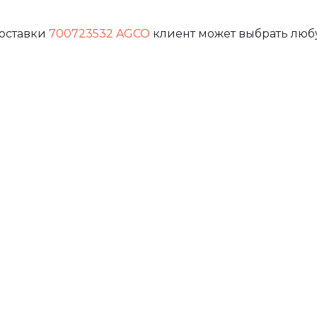
доставки
700723532 AGCO
клиент может выбрать люб