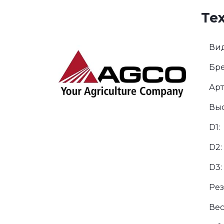
Те
Вид
Бре
Арт
Выс
D1:
D2:
D3:
Рез
Вес