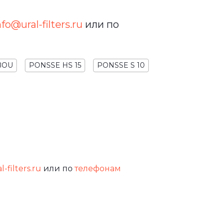
nfo@ural-filters.ru
или по
BOU
PONSSE HS 15
PONSSE S 10
-filters.ru
или по
телефонам