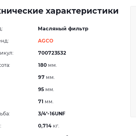
хнические характеристики
:
Масляный фильтр
нд:
AGCO
икул:
700723532
ота:
180
мм.
97
мм.
95
мм.
71
мм.
ьба:
3/4'-16UNF
:
0,714
кг.