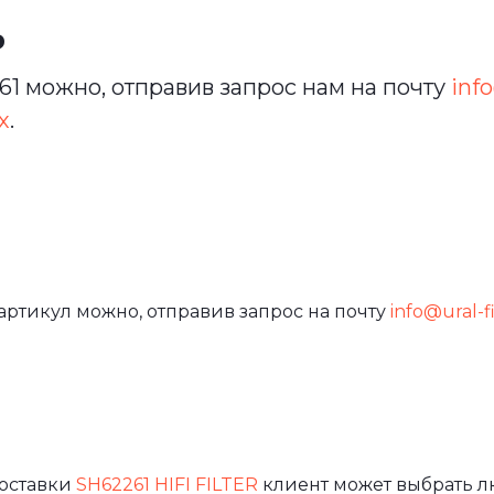
ь
1 можно, отправив запрос нам на почту
info
х
.
артикул можно, отправив запрос на почту
info@ural-fi
доставки
SH62261 HIFI FILTER
клиент может выбрать л