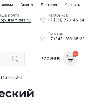
акансии
Оплата
Доставка
Контакты
аша почта
Челябинск
fo@ural-filters.ru
+7 (351) 779-46-54
Тюмень
+7 (343) 288-05-32
Корзина
ER SH 62261
ческий