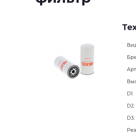
Те
Вид
Бре
Арт
Выс
D1:
D2:
D3:
Рез