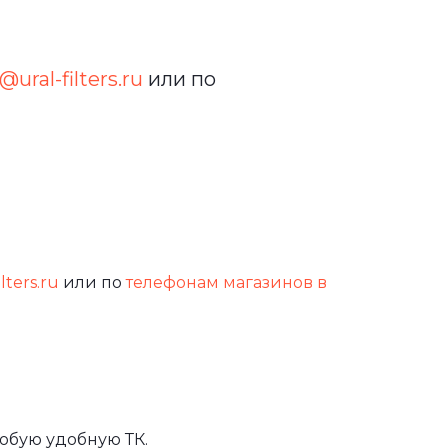
@ural-filters.ru
или по
lters.ru
или по
телефонам магазинов в
юбую удобную ТК.