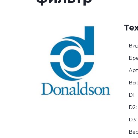
Те
Вид
Бре
Арт
Выс
D1:
D2:
D3:
Вес