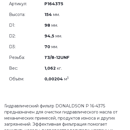
Артикул:
P164375
Высота:
154
мм.
D1:
98
мм.
D2:
94,5
мм.
D3:
70
мм.
Резьба:
1'3/8-12UNF
Вес:
1,062
кг.
3
Объём:
0,00204
м
Гидравлический фильтр DONALDSON P 16-4375
предназначен для очистки гидравлического масла от
механических примесей, продуктов износа и других
загрязнений. Эффективная фильтрация помогает