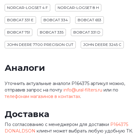
NORCAR-LOGSET 4 F
NORCAR-LOGSET 8 H
BOBCAT 331 E
BOBCAT 334
BOBCAT 653
BOBCAT 751
BOBCAT 335
BOBCAT 331 D
JOHN DEERE 7700 PRECISION CUT
JOHN DEERE 3245 C
Аналоги
Уточнить актуальные аналоги P164375 артикул можно,
отправив запрос на почту
info@ural-filters.ru
или по
телефонам магазинов в контактах
.
Доставка
По согласованию с менеджером для доставки
P164375
DONALDSON
клиент может выбрать любую удобную ТК.